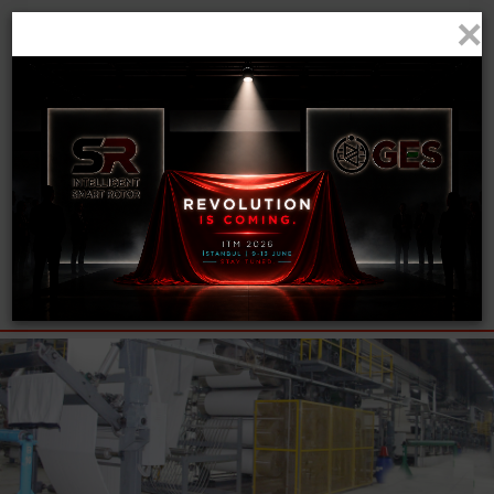
×
EN
TR
Menü