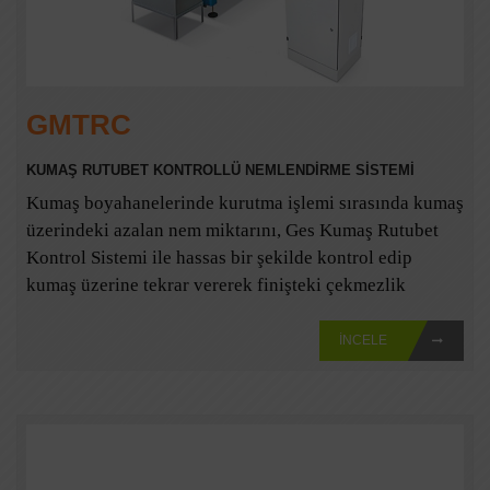
GMTRC
KUMAŞ RUTUBET KONTROLLÜ NEMLENDİRME SİSTEMİ
Kumaş boyahanelerinde kurutma işlemi sırasında kumaş
üzerindeki azalan nem miktarını, Ges Kumaş Rutubet
Kontrol Sistemi ile hassas bir şekilde kontrol edip
kumaş üzerine tekrar vererek finişteki çekmezlik
değerlerinin bozulmasını ve neme bağlı kilo kayıplarını
önler. Kullanıldığı yerler; sanfor önü, sanfor arkası,
İNCELE
kalite kontrol makinası, ram çıkışı.