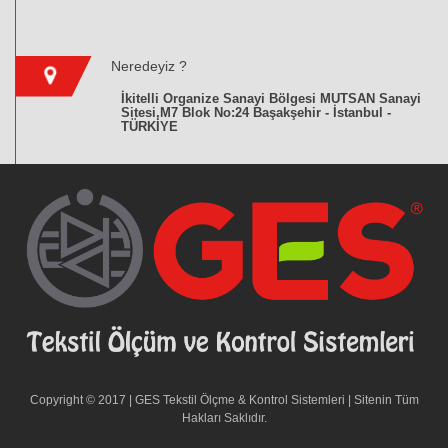
Neredeyiz ?
İkitelli Organize Sanayi Bölgesi MUTSAN Sanayi
Sitesi,M7 Blok No:24 Başakşehir - İstanbul -
TÜRKİYE
Copyright © 2017 | GES Tekstil Ölçme & Kontrol Sistemleri | Sitenin Tüm
Hakları Saklıdır.