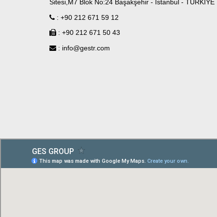
Sitesi,M7 Blok No:24 Başakşehir - İstanbul - TÜRKİYE
: +90 212 671 59 12
: +90 212 671 50 43
: info@gestr.com